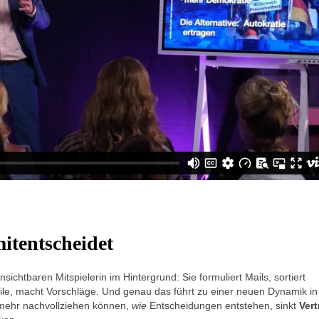
itentscheidet
nsichtbaren Mitspielerin im Hintergrund: Sie formuliert Mails, sortiert
file, macht Vorschläge. Und genau das führt zu einer neuen Dynamik in
 mehr nachvollziehen können,
wie
Entscheidungen entstehen, sinkt
Ver