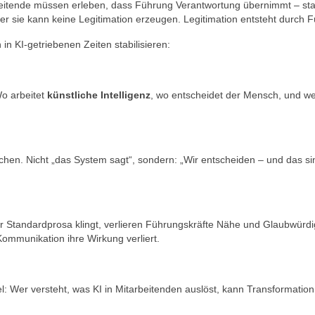
eitende müssen erleben, dass Führung Verantwortung übernimmt – stat
r sie kann keine Legitimation erzeugen. Legitimation entsteht durch 
 in KI-getriebenen Zeiten stabilisieren:
Wo arbeitet
künstliche Intelligenz
, wo entscheidet der Mensch, und we
hen. Nicht „das System sagt“, sondern: „Wir entscheiden – und das si
r Standardprosa klingt, verlieren Führungskräfte Nähe und Glaubwürdig
Kommunikation ihre Wirkung verliert.
el: Wer versteht, was KI in Mitarbeitenden auslöst, kann Transformation