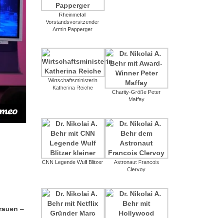
Rheinmetall
Vorstandsvorsitzender
Armin Papperger
Wirtschaftsministerin
Katherina Reiche
Charity-Größe Peter
Maffay
CNN Legende Wulf Blitzer
Astronaut Francois
Clervoy
trauen
–