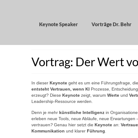
Keynote Speaker
Vorträge Dr. Behr
Vortrag: Der Wert vo
In dieser
Keynote
geht es um eine Führungsfrage, d
entsteht Vertrauen, wenn KI
Prozesse, Entscheidunge
erzeugt? Diese
Keynote
zeigt, warum
Werte
und
Vert
Leadership-Ressource werden.
Denn je mehr
künstliche Intelligenz
in Organisationen
erleben neue Tools, neue Abläufe, neue Erwartungen –
vertrauen?
Genau hier setzt die
Keynote
an:
Vertrau
Kommunikation
und klarer
Führung
.