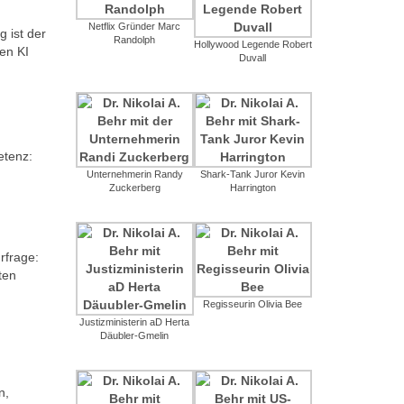
Netflix Gründer Marc
 ist der
Randolph
Hollywood Legende Robert
en KI
Duvall
etenz:
Unternehmerin Randy
Shark-Tank Juror Kevin
Zuckerberg
Harrington
urfrage:
ten
Regisseurin Olivia Bee
Justizministerin aD Herta
Däubler-Gmelin
n,