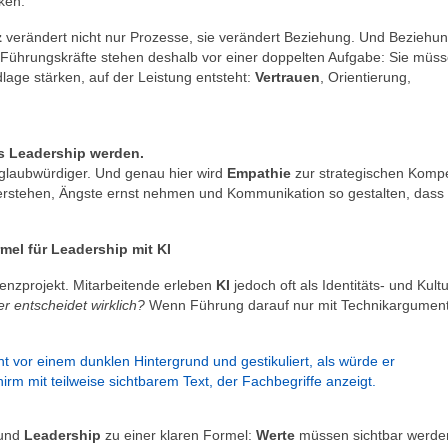
ken.
z
verändert nicht nur Prozesse, sie verändert Beziehung. Und Beziehung
Führungskräfte stehen deshalb vor einer doppelten Aufgabe: Sie müss
lage stärken, auf der Leistung entsteht:
Vertrauen
, Orientierung,
s Leadership werden.
n glaubwürdiger. Und genau hier wird
Empathie
zur strategischen Komp
verstehen, Ängste ernst nehmen und Kommunikation so gestalten, dass
mel für Leadership mit KI
ienzprojekt. Mitarbeitende erleben
KI
jedoch oft als Identitäts- und Kult
r entscheidet wirklich?
Wenn Führung darauf nur mit Technikargumen
und
Leadership
zu einer klaren Formel:
Werte
müssen sichtbar werde