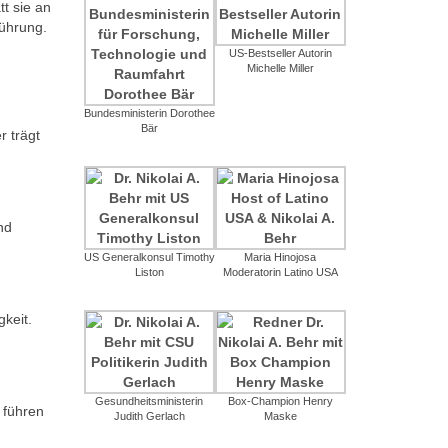
t sie an
Führung.
US-Bestseller Autorin
Michelle Miller
Bundesministerin Dorothee
Bär
r trägt
nd
US Generalkonsul Timothy
Maria Hinojosa
Liston
Moderatorin Latino USA
keit.
Gesundheitsministerin
Box-Champion Henry
 führen
Judith Gerlach
Maske