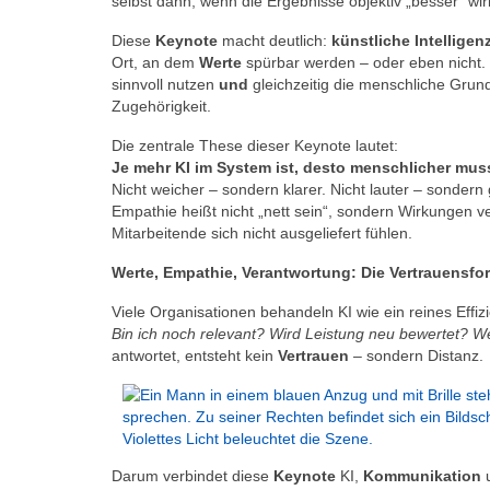
selbst dann, wenn die Ergebnisse objektiv „besser“ wir
Diese
Keynote
macht deutlich:
künstliche Intelligen
Ort, an dem
Werte
spürbar werden – oder eben nicht. 
sinnvoll nutzen
und
gleichzeitig die menschliche Grund
Zugehörigkeit.
Die zentrale These dieser Keynote lautet:
Je mehr KI im System ist, desto menschlicher mus
Nicht weicher – sondern klarer. Nicht lauter – sonder
Empathie heißt nicht „nett sein“, sondern Wirkungen 
Mitarbeitende sich nicht ausgeliefert fühlen.
Werte, Empathie, Verantwortung: Die Vertrauensfor
Viele Organisationen behandeln KI wie ein reines Effiz
Bin ich noch relevant? Wird Leistung neu bewertet? We
antwortet, entsteht kein
Vertrauen
– sondern Distanz.
Darum verbindet diese
Keynote
KI,
Kommunikation