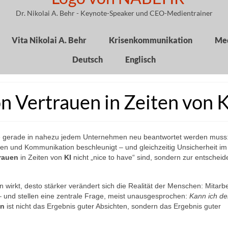
Dr. Nikolai A. Behr - Keynote-Speaker und CEO-Medientrainer
Vita Nikolai A. Behr
Krisenkommunikation
Med
Deutsch
Englisch
n Vertrauen in Zeiten von K
ie gerade in nahezu jedem Unternehmen neu beantwortet werden muss
n und Kommunikation beschleunigt – und gleichzeitig Unsicherheit i
rauen
in Zeiten von
KI
nicht „nice to have“ sind, sondern zur entschei
 wirkt, desto stärker verändert sich die Realität der Menschen: Mitarb
 und stellen eine zentrale Frage, meist unausgesprochen:
Kann ich d
en
ist nicht das Ergebnis guter Absichten, sondern das Ergebnis guter