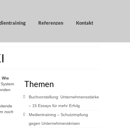
ientraining
Referenzen
Kontakt
I
:
Wie
Themen
m System
denden
Buchvorstellung: Unternehmensstärke
– 15 Essays für mehr Erfolg
eitende
em noch
Medientraining – Schutzimpfung
gegen Unternehmenskrisen