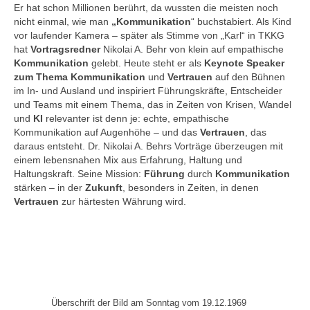
Er hat schon Millionen berührt, da wussten die meisten noch
nicht einmal, wie man
„Kommunikation
“ buchstabiert. Als Kind
vor laufender Kamera – später als Stimme von „Karl“ in TKKG
hat
Vortragsredner
Nikolai A. Behr von klein auf empathische
Kommunikation
gelebt. Heute steht er als
Keynote Speaker
zum Thema Kommunikation
und
Vertrauen
auf den Bühnen
im In- und Ausland und inspiriert Führungskräfte, Entscheider
und Teams mit einem Thema, das in Zeiten von Krisen, Wandel
und
KI
relevanter ist denn je: echte, empathische
Kommunikation auf Augenhöhe – und das
Vertrauen
, das
daraus entsteht. Dr. Nikolai A. Behrs Vorträge überzeugen mit
einem lebensnahen Mix aus Erfahrung, Haltung und
Haltungskraft. Seine Mission:
Führung
durch
Kommunikation
stärken – in der
Zukunft
, besonders in Zeiten, in denen
Vertrauen
zur härtesten Währung wird.
Überschrift der Bild am Sonntag vom 19.12.1969