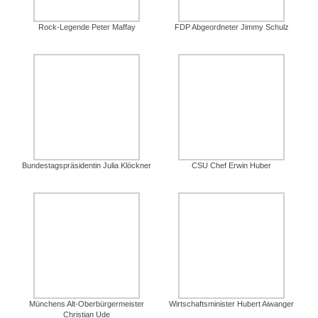
Rock-Legende Peter Maffay
FDP Abgeordneter Jimmy Schulz
Bundestagspräsidentin Julia Klöckner
CSU Chef Erwin Huber
Münchens Alt-Oberbürgermeister
Wirtschaftsminister Hubert Aiwanger
Christian Ude