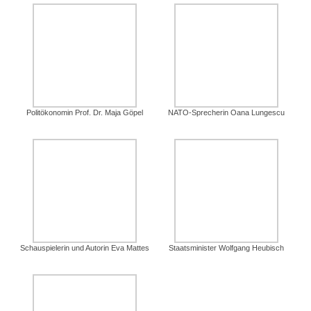
Politökonomin Prof. Dr. Maja Göpel
NATO-Sprecherin Oana Lungescu
Schauspielerin und Autorin Eva Mattes
Staatsminister Wolfgang Heubisch