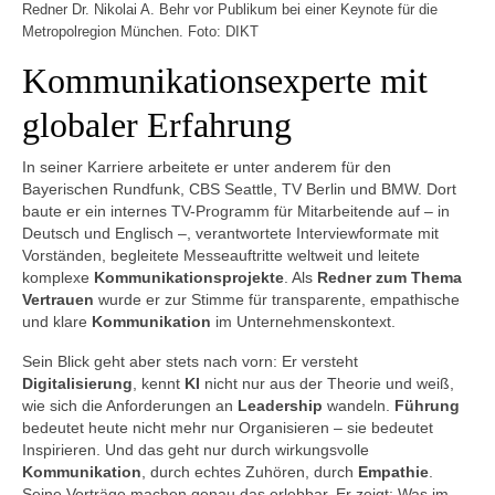
Redner Dr. Nikolai A. Behr vor Publikum bei einer Keynote für die
Metropolregion München. Foto: DIKT
Kommunikationsexperte mit
globaler Erfahrung
In seiner Karriere arbeitete er unter anderem für den
Bayerischen Rundfunk, CBS Seattle, TV Berlin und BMW. Dort
baute er ein internes TV-Programm für Mitarbeitende auf – in
Deutsch und Englisch –, verantwortete Interviewformate mit
Vorständen, begleitete Messeauftritte weltweit und leitete
komplexe
Kommunikationsprojekte
. Als
Redner zum Thema
Vertrauen
wurde er zur Stimme für transparente, empathische
und klare
Kommunikation
im Unternehmenskontext.
Sein Blick geht aber stets nach vorn: Er versteht
Digitalisierung
, kennt
KI
nicht nur aus der Theorie und weiß,
wie sich die Anforderungen an
Leadership
wandeln.
Führung
bedeutet heute nicht mehr nur Organisieren – sie bedeutet
Inspirieren. Und das geht nur durch wirkungsvolle
Kommunikation
, durch echtes Zuhören, durch
Empathie
.
Seine Vorträge machen genau das erlebbar. Er zeigt: Was im