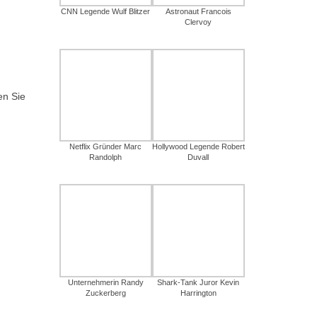
CNN Legende Wulf Blitzer
Astronaut Francois
Clervoy
en Sie
Netflix Gründer Marc
Hollywood Legende Robert
Randolph
Duvall
Unternehmerin Randy
Shark-Tank Juror Kevin
Zuckerberg
Harrington