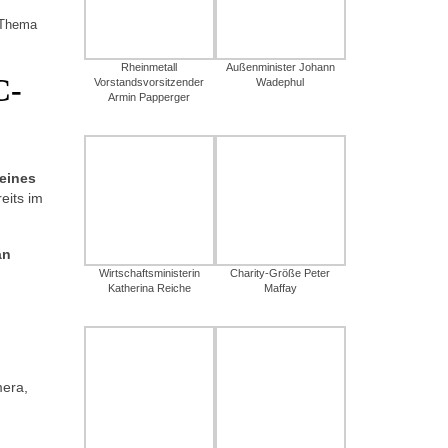
s Thema
Rheinmetall
Außenminister Johann
C-
Vorstandsvorsitzender
Wadephul
Armin Papperger
eines
eits im
än
Wirtschaftsministerin
Charity-Größe Peter
Katherina Reiche
Maffay
era,