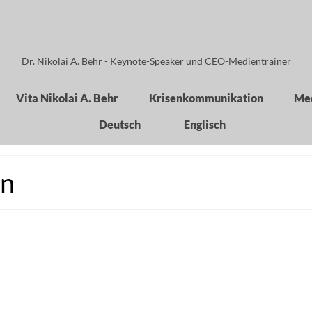
Dr. Nikolai A. Behr - Keynote-Speaker und CEO-Medientrainer
Vita Nikolai A. Behr
Krisenkommunikation
Med
Deutsch
Englisch
on