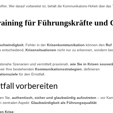
ffen. Wer darauf vorbereitet ist, behält die Kommunikations-Hoheit über da
aining für Führungskräfte und 
schwindigkeit.
Fehler in der
Krisenkommunikation
können den
Ruf 
es entscheidend,
Krisensituationen
nicht nur zu erkennen, sondern ber
tätsnahe Szenarien und vermittelt praxisnah,
wie Sie in Krisen souver
 wir Ihre bestehenden
Kommunikationsstrategien
, definieren
tionsziele
für den Ernstfall.
tfall vorbereiten
ren Sie,
authentisch, sicher und glaubwürdig aufzutreten
– vor Kam
m zentralen Aspekt:
Glaubwürdigkeit als Führungsqualität
.
en Krise
: