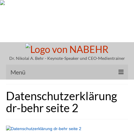
Mit Vertrauen führen. Wahrheit schützen.
Wirkung entfalten.
Dr. Nikolai A. Behr - Keynote-Speaker und CEO-Medientrainer
Menü
Keynote Speaker
Datenschutzerklärung
Vorträge Dr. Behr
dr-behr seite 2
Vita Nikolai A. Behr
Krisenkommunikation