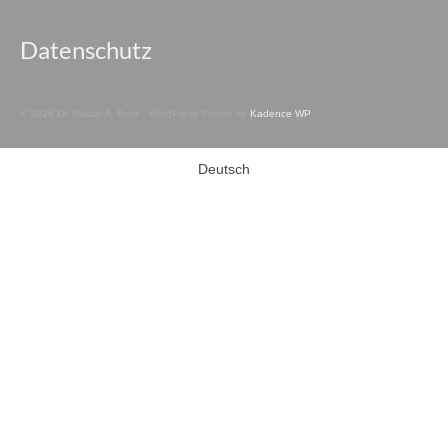
Datenschutz
© 2026 Dr. Nikolai A. Behr - WordPress Theme by
Kadence WP
Deutsch