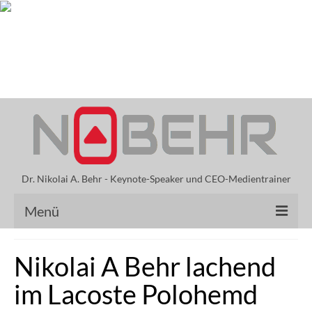
Mit Vertrauen führen. Wahrheit schützen.
Wirkung entfalten.
Dr. Nikolai A. Behr - Keynote-Speaker und CEO-Medientrainer
Menü
Keynote Speaker
Nikolai A Behr lachend
Vorträge Dr. Behr
im Lacoste Polohemd
Vita Nikolai A. Behr